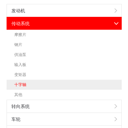
发动机
传动系统
摩擦片
钢片
供油泵
输入板
变矩器
十字轴
其他
转向系统
车轮